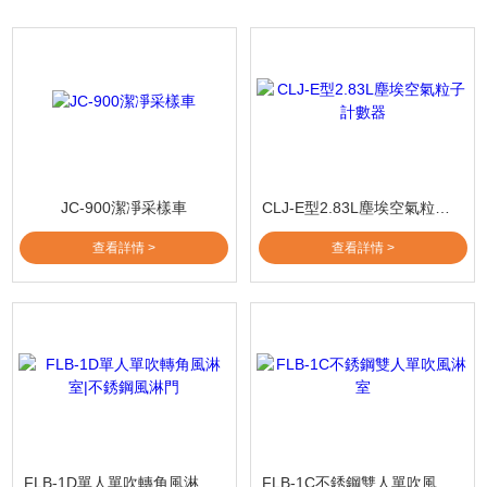
JC-900潔凈采樣車
CLJ-E型2.83L塵埃空氣粒子計數器
查看詳情 >
查看詳情 >
FLB-1D單人單吹轉角風淋室|不銹鋼風淋門
FLB-1C不銹鋼雙人單吹風淋室