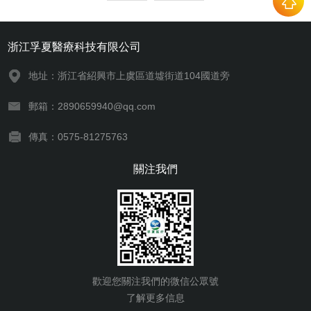
浙江孚夏醫療科技有限公司
地址：浙江省紹興市上虞區道墟街道104國道旁
郵箱：2890659940@qq.com
傳真：0575-81275763
關注我們
歡迎您關注我們的微信公眾號
了解更多信息