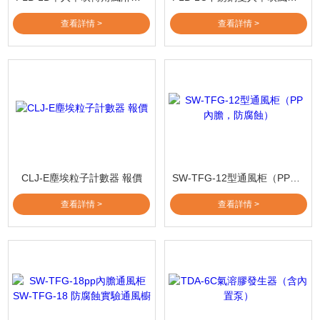
查看詳情 >
查看詳情 >
CLJ-E塵埃粒子計數器 報價
SW-TFG-12型通風柜（PP內膽，防腐蝕）
查看詳情 >
查看詳情 >