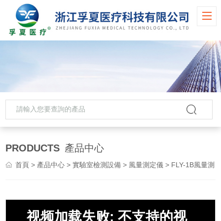
PRODUCTS
產品中心
首頁
>
產品中心
>
實驗室檢測設備
>
風量測定儀
> FLY-1B風量測定儀