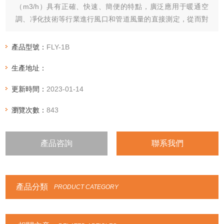
（m3/h）具有正確、快速、簡便的特點，廣泛應用于暖通空
調、凈化技術等行業進行風口和管道風量的直接測定，從而對
集中空調的風量實施綜合管理及溫度、濕度、潔凈度等參數的
自動控制。
產品型號：
FLY-1B
生產地址：
更新時間：
2023-01-14
瀏覽次數：
843
產品咨詢
聯系我們
產品分類
PRODUCT CATEGORY